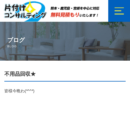
ホーム
ブログ
サービス内容
BLOG
ご依頼の流れ
不用品回収★
スタッフ紹介
お客様の声
皆様今晩わ(*^^*)
会社概要
料金案内