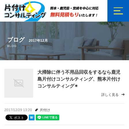
ホーム
ブログ
2017年12月
サービス内容
BLOG
ご依頼の流れ
大掃除に伴う不用品回収をするなら鹿児
スタッフ紹介
島片付けコンサルティング、熊本片付け
コンサルティング✴︎
お客様の声
詳しく見る
会社概要
2017/12/29 13:20
片付け
料金案内